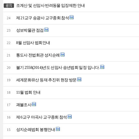
조계산 및 선암사 반려동물 입장제한 안내
제 21교구 송광사 교구종회 참석
24
성보박물관 점검
23
8월 선암사 법회안내
22
통도사 전법회관 성지순례
21
불기 2558(2014)년도 선암사 송년법회 일정 입니다.
20
세계문화유산 등재 추진위 현장 방문
19
11월 법회 안내
18
괘불조사
17
제 6교구 마곡사 교구종회 참석
16
성지순례법회 봉행안내
15