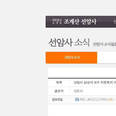
제목
선암사 삼성각 보수 자문회의 
글쓴이
산도사
IMG_4922[1] (3.0M)
[16]
D