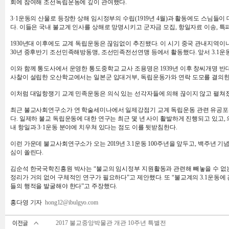
회에 참여해 조선독립운동에 깊이 관여했다.
3·1운동의 산물로 등장한 상해 임시정부의 수립(1919년 4월)과 활동에도 스님들이 
다. 이들은 국내 불교계 인사를 상해로 망명시키고 군자금 모집, 항일자료 이송, 
1930년대 이후에도 교계 독립운동은 끊임없이 추진됐다. 이 시기 중국 관내지역이
30년 중후반기 조선민족해방동맹, 조선민족전선연맹 등에서 활동했다. 앞서 3.1운
이와 함께 통도사에서 운영한 통도중학교 교사 조용명은 1939년 이후 창씨개명 반대
사찰이 설립한 오산학교에서는 일본군 입대거부, 독립운동가와 연락 도모를 결의한
이처럼 대일항쟁기 교계 민족운동은 의식 있는 선각자들에 의해 끊이지 않고 펼쳐졌
최근 불교사회연구소가 연 학술세미나에서 일제강점기 교계 독립운동 관련 유공포상
다. 일제하 불교 독립운동에 대한 연구는 최근 몇 년 사이 활발하게 진행되고 있고, 
내 항일과 3·1운동 분야에 치우쳐 있다는 점도 이를 뒷받침한다.
이런 가운데 불교사회연구소가 오는 2019년 3.1운동 100주년을 앞두고, 백주
심이 쏠린다.
김순석 한국국학진흥원 박사는 “불교의 임시정부 지원활동과 관련해 빼놓을 수 없는 
정리가 거의 없어 구체적인 연구가 필요하다”고 제안했다. 또 “불교계의 3.1운동
들의 행적을 발굴해야 한다”고 주장했다.
홍다영 기자
hong12@ibulgyo.com
2017 불교중앙박물관 개관 10주년 특별전