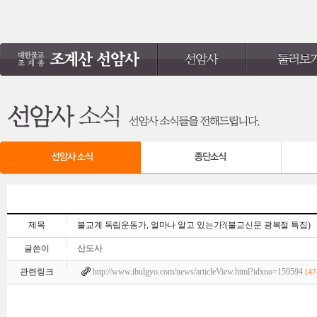
제목
불교계 독립운동가, 얼마나 알고 있는가?(불교신문 광복절 특집)
글쓴이
산도사
관련링크
http://www.ibulgyo.com/news/articleView.html?idxno=159594
[47