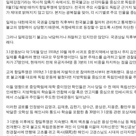
일제강점기라는 역사적 암흑기 속에서도, 한국불교는 선각자들을 중심으로 독립운동을 
8월15일 해방 때까지 항일투쟁에 앞장섰다. 전국의 주요 사찰들도 독립군 근거지 및
가 제대로 밝혀지지 않고 있다. 본지는 광복절을 맞아, 각 시기별로 주요 인물을 
일제는 대한제국의 국권을 강탈한 직후부터 한국불교를 철저히 관리하고 통제했다. 
불교의 영향력이 상당했기 때문에, 저항세력으로 등장할 수 없도록 사전에 차단한 
그러나 일제강점기 불교는 낙담하거나 좌절하고 있지만은 않았다. 국권상실 직후부
례다.
3.1운동보다 약 5개월 앞선 1918년 10월 제주 서귀포 중문지역에서 법정사 주지 
일제를 축출하려 했던 대규모 무장투쟁이었다. 일본 주재소를 습격하고 일본 경찰
자가 27명인데, 현재까지 전체 유공자 84명 중 3분의 1의 비중을 차지하는 점을 
교계 항일투쟁은 1919년 3·1운동에 자발적으로 참여하면서부터 본격화됐다. 용성
로 불교계를 대표해 독립 운동에 펼쳤다면 지방학림을 중심으로 독립만세운동을 주
이들 영향으로 중앙학림에 재학 중이었던 학인들은 거사 당일 수 천 매의 독립선언
인쇄했다. 지방학림의 학승들과 연합해 사찰 혹은 연고지를 중심으로 만세시위도 주도했
에서 스님들과 주민들이 주도한 만세운동이 일어났다.
이러한 공로를 인정받아 김영규, 김재호, 김한기, 양수근, 윤상은, 지용준, 황만우
박달준·오학성 등 해인사와 통도사 학승을 포함한 총 30명이 3·1운동 관련 포상
3·1운동 이후에도 항일투쟁은 지속됐다. 특히 백초월 스님은 용성·만해스님 등
전개했다. 전국 불교도 독립운동본부 격인 이 단체를 이끌며 지하신문인 ‘혁신공보’
천경찰서에 연행돼 고초를 겪고 옥사(獄死)한 해인사 고경스님도 시대의 선각자였