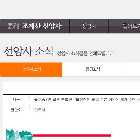
제목
불교중앙박물관 특별전 - '불전장엄-붉고 푸른 장엄의 세계' 선암사
글쓴이
산도사