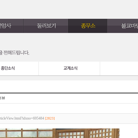
터뷰
articleView.html?idxno=695484
[2823]