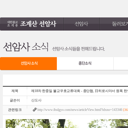
제목
제18차 한중일 불교우호교류대회 - 종단협, 日히로시마서 원폭 
글쓴이
산도사
관련링크
http://www.ibulgyo.com/news/articleView.html?idxno=143346
[36