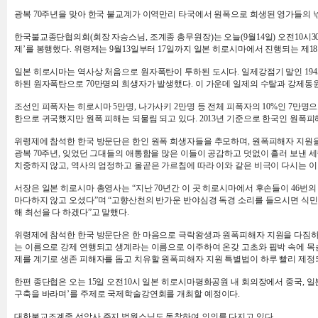
광복 70주년을 맞아 한국 불교계가 이역만리 타국에서 원폭으로 희생된 영가들의 
한국불교종단협의회(회장 자승스님, 조계종 총무원장)는 오늘(9월14일) 오전10시
제’를 봉행했다. 위령제는 9월13일부터 17일까지 일본 히로시마에서 진행되는 제1
일본 히로시마는 역사상 처음으로 원자폭탄이 투하된 도시다. 일제강점기 말인 194
하된 원자폭탄으로 70만명의 희생자가 발생했다. 이 가운데 일제의 수탈과 강제동
조선인 피폭자는 히로시마 5만명, 나가사키 2만명 등 전체 피폭자의 10%인 7만명으
한으로 귀국했지만 원폭 피해는 되물림 되고 있다. 2013년 기준으로 한국인 원폭피해자
위령제에 참석한 한국 방문단은 한인 원폭 희생자들을 추모하며, 원폭피해자 지원을
광복 70주년, 잊었던 그대들의 애통함을 많은 이들이 공감하고 덧없이 흘러 보낸
치중하지 않고, 역사의 엄정하고 올곧은 가르침에 따라 이와 같은 비극이 다시는 이
서장은 일본 히로시마 총영사는 “지난 70년간 이 곳 히로시마에서 후손들이 46번
마다하지 않고 오셨다”며 “고향산천의 반가운 반야심경 독경 소리를 들으시면 식민지
해 최선을 다 하겠다”고 말했다.
위령제에 참석한 한국 방문단은 한 마음으로 극락왕생과 원폭피해자 지원을 다짐하
는 이름으로 강제 연행되고 생계라는 이름으로 이주하여 온갖 고초와 핍박 속에 목숨
제를 계기로 생존 피해자를 돕고 치유할 원폭피해자 지원 특별법이 하루 빨리 제정
한편 종단협은 오는 15일 오전10시 일본 히로시마평화공원 내 회의장에서 중국, 
구축을 바라며’를 주제로 국제학술강연회를 개최할 예정이다.
대한불교조계종 선암사 주지 법원스님도 동참하여 의의를 다지고 있다.